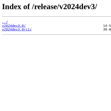
Index of /release/v2024dev3/
../
v2024dev3.0/
v2024dev3.0rc1/